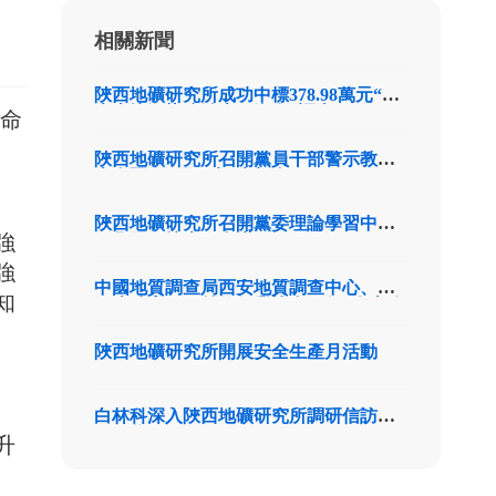
相關新聞
陜西地礦研究所成功中標378.98萬元“中
央土壤污染防治專項資金”調查項目
生命
陜西地礦研究所召開黨員干部警示教育
大會暨“兩優一先”表彰會
陜西地礦研究所召開黨委理論學習中心
強
組學習（擴大）會議
強
中國地質調查局西安地質調查中心、陜
知
西省珠寶玉石首飾行業協會一行3人來公
司交流座談
陜西地礦研究所開展安全生產月活動
白林科深入陜西地礦研究所調研信訪維
穩工作
升