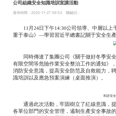
公司組織安全知識培訓宣講活動
發布時間：
2020-11-27 09:53
關鍵詞：
11月24日下午14:30公司領導、中
重于泰山》—學習習近平總書記關于安全生
同時傳達了集團公司《關于做好冬季安
有限空間等危險作業安全整治工作的通知》
消防安全意識，提高安全防范及自救能力，
識培訓以及應急預案演練（桌面推演）。
和諧安
通過此次活動，牢固樹立
了
紅線意識，
各單位部門的安全管理，遏制生產安全事故