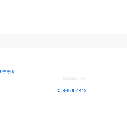
科普專欄
關注微信公眾號
電話：
029-87851443
地址：陜西省西安市雁塔北路100號